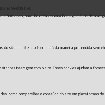
 este website.
cos e funcionais, para lhe oferecer uma boa experiência de nave
as do site e o site não funcionará da maneira pretendida sem el
isitantes interagem com o site. Esses cookies ajudam a fornec
dades, como compartilhar o conteúdo do site em plataformas de s