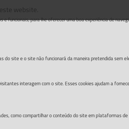
 este website.
cos e funcionais, para lhe oferecer uma boa experiência de nave
as do site e o site não funcionará da maneira pretendida sem el
isitantes interagem com o site. Esses cookies ajudam a fornec
dades, como compartilhar o conteúdo do site em plataformas de s